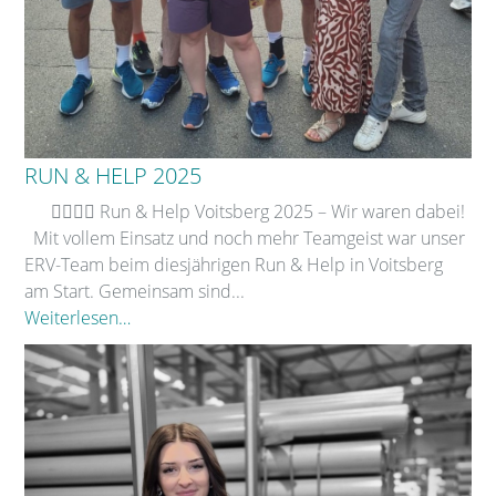
RUN & HELP 2025
🏃‍♂️🏃‍♀️ Run & Help Voitsberg 2025 – Wir waren dabei!
Mit vollem Einsatz und noch mehr Teamgeist war unser
ERV-Team beim diesjährigen Run & Help in Voitsberg
am Start. Gemeinsam sind...
Weiterlesen…