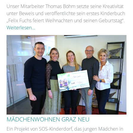
Unser Mitarbeiter Thomas Böhm setzte seine Kreativität
unter Beweis und veröffentlichte sein erstes Kinderbuch
„Felix Fuchs feiert Weihnachten und seinen Geburtstag“.
Weiterlesen…
MÄDCHENWOHNEN GRAZ NEU
Ein Projekt von SOS-Kinderdorf, das jungen Mädchen in