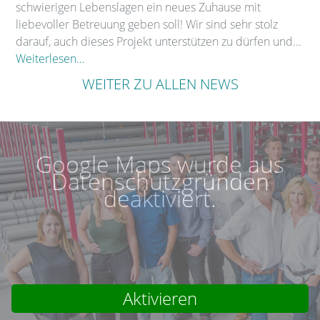
schwierigen Lebenslagen ein neues Zuhause mit
liebevoller Betreuung geben soll! Wir sind sehr stolz
darauf, auch dieses Projekt unterstützen zu dürfen und...
Weiterlesen…
WEITER ZU ALLEN NEWS
Google Maps wurde aus
Datenschutzgründen
deaktiviert.
Aktivieren