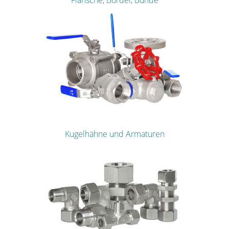
Flansche, Bördel, Bunde
Kugelhähne und Armaturen